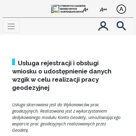
Zmi
Zmień rozmiar t
Zmień roz
A+
A++
Moje spra
Wy
Usługa rejestracji i obsługi
wniosku o udostępnienie danych
wzgik w celu realizacji pracy
geodezyjnej
Usługa skierowana jest do Wykonawców prac
geodezyjnych. Realizowana jest z wykorzystaniem
dedykowanego modułu Konto Geodety, umożliwiającego
wsparcie prac geodezyjnych realizowanych przez
Geodetę.